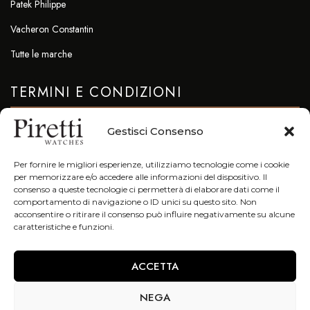
Patek Philippe
Vacheron Constantin
Tutte le marche
TERMINI E CONDIZIONI
Privacy & Cookie Policy
Gestisci Consenso
CONTATTI
Per fornire le migliori esperienze, utilizziamo tecnologie come i cookie
per memorizzare e/o accedere alle informazioni del dispositivo. Il
info@piretti.it
consenso a queste tecnologie ci permetterà di elaborare dati come il
comportamento di navigazione o ID unici su questo sito. Non
Tel: +39 051 23.96.47
acconsentire o ritirare il consenso può influire negativamente su alcune
caratteristiche e funzioni.
Fax. +39 051 23.96.78
Galleria Cavour 7/F 40124 Bologna (Bo)
ACCETTA
NEGA