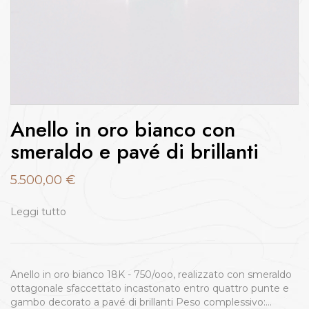
Anello in oro bianco con
smeraldo e pavé di brillanti
5.500,00
€
Leggi tutto
Anello in oro bianco 18K - 750/ooo, realizzato con smeraldo
ottagonale sfaccettato incastonato entro quattro punte e
gambo decorato a pavé di brillanti Peso complessivo:…