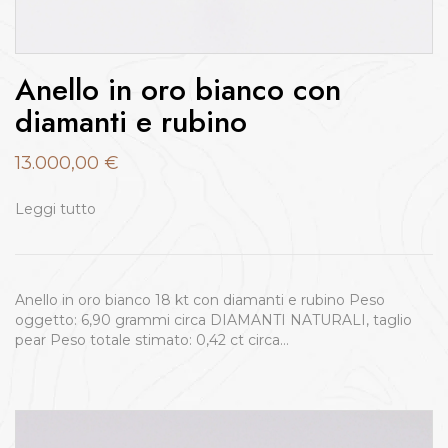
Anello in oro bianco con
diamanti e rubino
13.000,00
€
Leggi tutto
Anello in oro bianco 18 kt con diamanti e rubino Peso
oggetto: 6,90 grammi circa DIAMANTI NATURALI, taglio
pear Peso totale stimato: 0,42 ct circa…