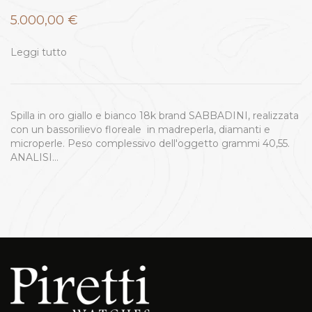
5.000,00
€
Leggi tutto
Spilla in oro giallo e bianco 18k brand SABBADINI, realizzata
con un bassorilievo floreale in madreperla, diamanti e
microperle. Peso complessivo dell'oggetto grammi 40,55.
ANALISI…