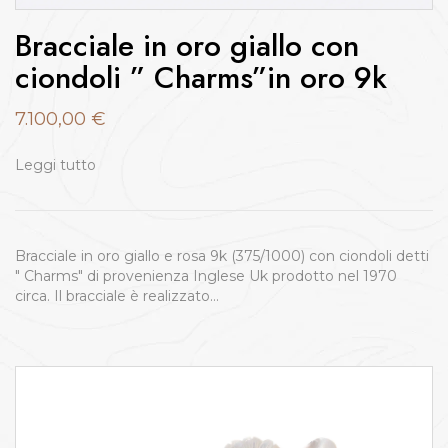
Bracciale in oro giallo con
ciondoli ” Charms”in oro 9k
7.100,00
€
Leggi tutto
Bracciale in oro giallo e rosa 9k (375/1000) con ciondoli detti
" Charms" di provenienza Inglese Uk prodotto nel 1970
circa. Il bracciale è realizzato…