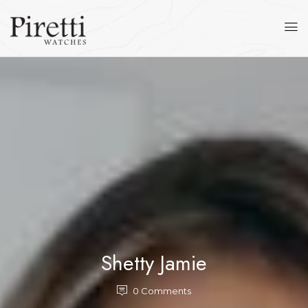
Shetty Jamie
0
Comments