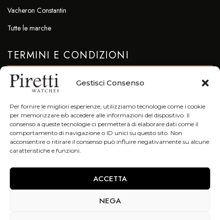
Vacheron Constantin
Tutte le marche
TERMINI E CONDIZIONI
Privacy & Cookie Policy
Gestisci Consenso
CONTATTI
Per fornire le migliori esperienze, utilizziamo tecnologie come i cookie
per memorizzare e/o accedere alle informazioni del dispositivo. Il
info@piretti.it
consenso a queste tecnologie ci permetterà di elaborare dati come il
comportamento di navigazione o ID unici su questo sito. Non
Tel: +39 051 23.96.47
acconsentire o ritirare il consenso può influire negativamente su alcune
caratteristiche e funzioni.
Fax. +39 051 23.96.78
Galleria Cavour 7/F 40124 Bologna (Bo)
ACCETTA
NEGA
Copyright © 2021. All Right Reserved – P.IVA 02554590378 –