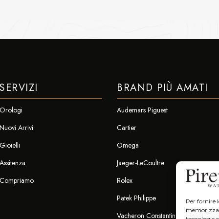
SERVIZI
BRAND PIÙ AMATI
Orologi
Audemars Piguest
Nuovi Arrivi
Cartier
Gioielli
Omega
Assitenza
Jaeger-LeCoultre
Compriamo
Rolex
Patek Philippe
Per fornire 
memorizzare 
Vacheron Constantin
tecnologie 