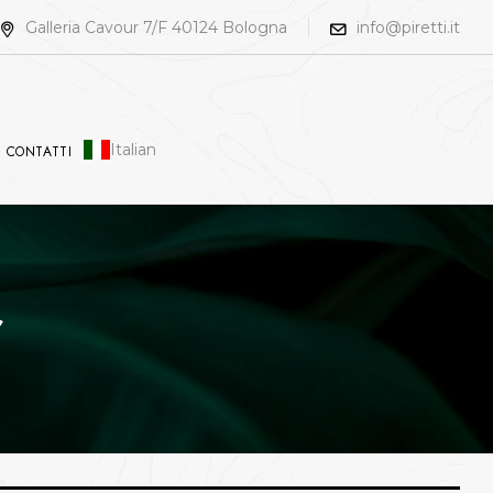
Galleria Cavour 7/F 40124 Bologna
info@piretti.it
Italian
CONTATTI
r