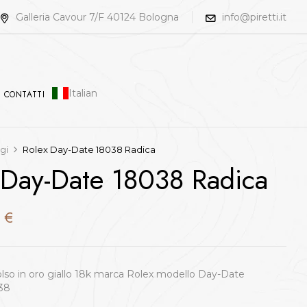
Galleria Cavour 7/F 40124 Bologna
info@piretti.it
Italian
CONTATTI
gi
Rolex Day-Date 18038 Radica
 Day-Date 18038 Radica
0
€
olso in oro giallo 18k marca Rolex modello Day-Date
038