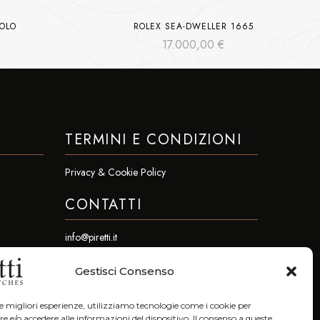
DOLO
ROLEX SEA-DWELLER 1665
17.000,00
€
TERMINI E CONDIZIONI
Privacy & Cookie Policy
CONTATTI
info@piretti.it
Tel: +39 051 23.96.47
Gestisci Consenso
Fax. +39 051 23.96.78
le migliori esperienze, utilizziamo tecnologie come i cookie per
Galleria Cavour 7/F 40124 Bologna (Bo)
e/o accedere alle informazioni del dispositivo. Il consenso a queste