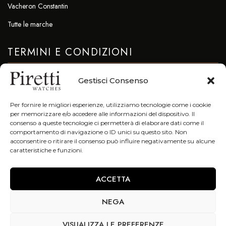
Vacheron Constantin
Tutte le marche
TERMINI E CONDIZIONI
Privacy & Cookie Policy
Gestisci Consenso
CONTATTI
Per fornire le migliori esperienze, utilizziamo tecnologie come i cookie
per memorizzare e/o accedere alle informazioni del dispositivo. Il
info@piretti.it
consenso a queste tecnologie ci permetterà di elaborare dati come il
comportamento di navigazione o ID unici su questo sito. Non
Tel: +39 051 23.96.47
acconsentire o ritirare il consenso può influire negativamente su alcune
caratteristiche e funzioni.
Fax. +39 051 23.96.78
Galleria Cavour 7/F 40124 Bologna (Bo)
ACCETTA
NEGA
Copyright © 2021. All Right Reserved – P.IVA 02554590378 –
VISUALIZZA LE PREFERENZE