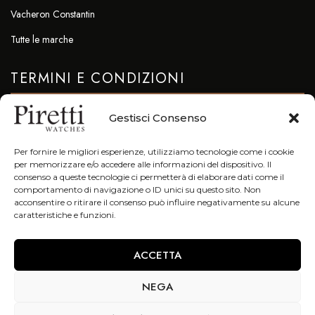
Vacheron Constantin
Tutte le marche
TERMINI E CONDIZIONI
Privacy & Cookie Policy
Gestisci Consenso
CONTATTI
Per fornire le migliori esperienze, utilizziamo tecnologie come i cookie
per memorizzare e/o accedere alle informazioni del dispositivo. Il
info@piretti.it
consenso a queste tecnologie ci permetterà di elaborare dati come il
comportamento di navigazione o ID unici su questo sito. Non
Tel: +39 051 23.96.47
acconsentire o ritirare il consenso può influire negativamente su alcune
caratteristiche e funzioni.
Fax. +39 051 23.96.78
Galleria Cavour 7/F 40124 Bologna (Bo)
ACCETTA
NEGA
Copyright © 2021. All Right Reserved – P.IVA 02554590378 –