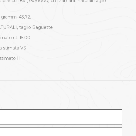
ro bianco 18k (750/1000) cn Diamanti naturali taglio
 grammi 43,72.
URALI, taglio Baguette
imato ct. 15,00
a stimata VS
stimato H