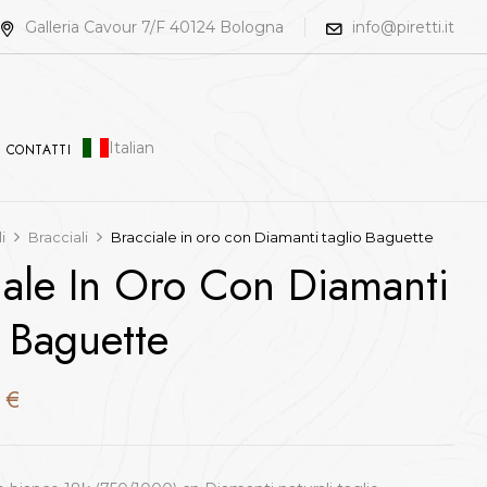
Galleria Cavour 7/F 40124 Bologna
info@piretti.it
Italian
CONTATTI
li
Bracciali
Bracciale in oro con Diamanti taglio Baguette
iale In Oro Con Diamanti
o Baguette
0
€