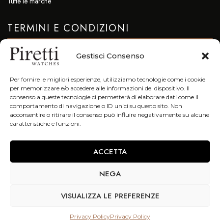
Tutte le marche
TERMINI E CONDIZIONI
Privacy & Cookie Policy
Gestisci Consenso
CONTATTI
Per fornire le migliori esperienze, utilizziamo tecnologie come i cookie
per memorizzare e/o accedere alle informazioni del dispositivo. Il
info@piretti.it
consenso a queste tecnologie ci permetterà di elaborare dati come il
comportamento di navigazione o ID unici su questo sito. Non
Tel: +39 051 23.96.47
acconsentire o ritirare il consenso può influire negativamente su alcune
caratteristiche e funzioni.
Fax. +39 051 23.96.78
Galleria Cavour 7/F 40124 Bologna (Bo)
ACCETTA
NEGA
Copyright © 2021. All Right Reserved – P.IVA 02554590378 –
VISUALIZZA LE PREFERENZE
Privacy Policy
Privacy Policy