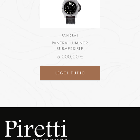
PANERAI
PANERAI LUMINOR
SUBMERSIBLE
5.000,00
€
LEGGI TUTTO