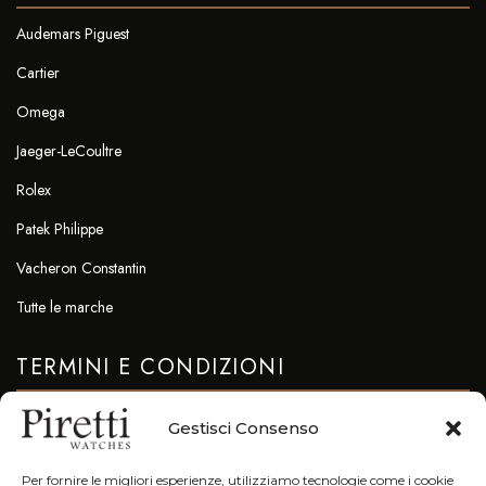
Audemars Piguest
Cartier
Omega
Jaeger-LeCoultre
Rolex
Patek Philippe
Vacheron Constantin
Tutte le marche
TERMINI E CONDIZIONI
Privacy & Cookie Policy
Gestisci Consenso
CONTATTI
Per fornire le migliori esperienze, utilizziamo tecnologie come i cookie