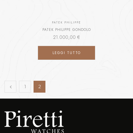
PATEK PHILIPPE
PATEK PHILIPPE GONDOLO
21.000,00
€
LEGGI TUTTO
1
2